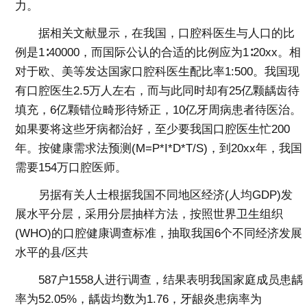
力。
据相关文献显示，在我国，口腔科医生与人口的比
例是1∶40000，而国际公认的合适的比例应为1∶20xx。相
对于欧、美等发达国家口腔科医生配比率1:500。我国现
有口腔医生2.5万人左右，而与此同时却有25亿颗龋齿待
填充，6亿颗错位畸形待矫正，10亿牙周病患者待医治。
如果要将这些牙病都治好，至少要我国口腔医生忙200
年。按健康需求法预测(M=P*I*D*T/S)，到20xx年，我国
需要154万口腔医师。
另据有关人士根据我国不同地区经济(人均GDP)发
展水平分层，采用分层抽样方法，按照世界卫生组织
(WHO)的口腔健康调查标准，抽取我国6个不同经济发展
水平的县/区共
587户1558人进行调查，结果表明我国家庭成员患龋
率为52.05%，龋齿均数为1.76，牙龈炎患病率为