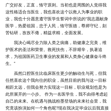
广交好友，正直，恪守原则。当初也是周围的人觉得我
这性格适合当医生，我也喜欢这个以救人为事业的职
业，我也十分愿意遵守医学生誓词中所说的“我志愿献身
医学，热爱祖国，忠于人民，恪守医德，尊师守纪，刻
苦钻研，孜孜不倦，精益求精，全面发展。
我决心竭尽全力除人类之病痛，助健康之完美，维
护医术的圣洁和荣誉。救死扶伤，不辞艰辛，执著追
求，为祖国医药卫生事业的发展和人类身心健康奋斗终
生。”
虽然口腔医生比临床医生更少的触动生与死，但我
任然喜欢这个我向往的职业，虽然目前的我与这一目标
相距太远，但我会努力实现这一目标，职业规划也是为
此所展开的一小步。 作为一名医学生，我不由得考虑起
自己的未来。在机遇与挑战粉墨登场的未来社会里，我
究竟该扮演如何一个角色呢?现在我决定毕业以后我直接