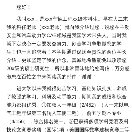
您好！
我叫xxx，是xxx车辆工程xx级本科生。早在大二末
我的科任老师（xxx老师）就向我介绍过您，说您在主动
安全和汽车动力学CAE领域是我国学术带头人。当时我
就下定决心一定要发奋努力、刻苦学习争取做您的学
生！也一直追求着！本学期通过保送至贵院的两位学长
介绍，更加坚定了我的信念。真诚地希望能免试攻读您
20x级的硕士研究生，所以非常冒昧地给您写信，万分感
激您在百忙之中来阅读我的邮件！谢谢！
进大学以来我就很刻苦学习、基础知识扎实，养成
了较强的学习、科研及动手能力，期间我的成绩和综合
能力都很优秀。①加权大一年级（2/452）（大一末以电
气工程年级第二名转入车辆工程）、前五学期本专业
（4/156），综合排名第一。②已获得多项学科竞赛及科
技论文竞赛奖项（国际1项（美国国际数学建模竞赛二等