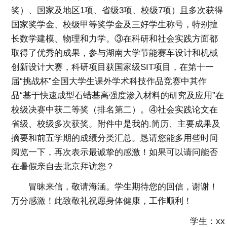
奖）、国家及地区1项、省级3项、校级7项）且多次获得
国家奖学金、校级甲等奖学金及三好学生称号，特别擅
长数学建模、物理和力学。③在科研和社会实践方面都
取得了优秀的成果，参与湖南大学节能赛车设计和机械
创新设计大赛，科研项目获国家级SIT项目，在第十一
届“挑战杯”全国大学生课外学术科技作品竞赛中其作
品“基于快速成型石蜡基高强度渗入材料的研究及应用”在
校级决赛中获二等奖（排名第二）。④社会实践论文在
省级、校级多次获奖。附件中是我的.简历、主要成果及
摘要和前五学期的成绩分类汇总。恳请您能多用些时间
阅览一下，再次表示最诚挚的感激！如果可以请问能否
在暑假亲自去北京拜访您？
冒昧来信，敬请海涵。学生期待您的回信，谢谢！
万分感激！此致敬礼祝愿身体健康，工作顺利！
学生：xx