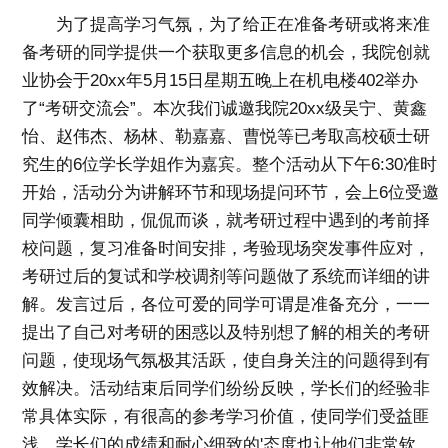
为了提高学习气氛，为了给正在准备考研或将来准
备考研的同学提供一个获取更多信息的机会，我院创就
业协会于20xx年5月15日星期五晚上在机电楼402举办
了“考研交流会”。本次我们诚邀我院20xx级吴宁、黄鑫
怡、赵伟杰、杨林、勒嘉嘉、曹悦等已考取高校硕士研
究生的6位学长学姐作为嘉宾。整个活动从下午6:30准时
开始，活动分为讲解环节和现场提问环节，会上6位受邀
同学倾囊相助，侃侃而谈，就考研过程中遇到的考前择
校问题，复习准备时间安排，考验现场突发事件应对，
考研过后的复试和学校调剂等问题做了系统而详细的讲
解。发言过后，各位可爱的同学可谓是准备充分，一一
提出了自己对考研的困惑以及特别想了解的相关的考研
问题，使现场气氛极其活跃，使自身关注的问题得到有
效解决。活动结束后同学们纷纷反映，学长们的经验非
常具体实际，有很高的参考学习价值，使同学们受益匪
浅。学长们的成绩和耐心细致的'态度也让他们非常钦