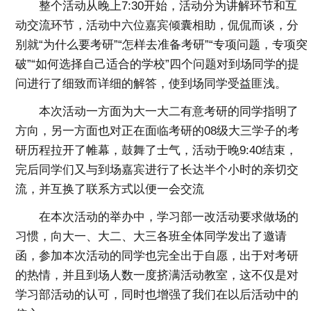
整个活动从晚上7:30开始，活动分为讲解环节和互
动交流环节，活动中六位嘉宾倾囊相助，侃侃而谈，分
别就“为什么要考研”“怎样去准备考研”“专项问题，专项突
破”“如何选择自己适合的学校”四个问题对到场同学的提
问进行了细致而详细的解答，使到场同学受益匪浅。
本次活动一方面为大一大二有意考研的同学指明了
方向，另一方面也对正在面临考研的08级大三学子的考
研历程拉开了帷幕，鼓舞了士气，活动于晚9:40结束，
完后同学们又与到场嘉宾进行了长达半个小时的亲切交
流，并互换了联系方式以便一会交流
在本次活动的举办中，学习部一改活动要求做场的
习惯，向大一、大二、大三各班全体同学发出了邀请
函，参加本次活动的同学也完全出于自愿，出于对考研
的热情，并且到场人数一度挤满活动教室，这不仅是对
学习部活动的认可，同时也增强了我们在以后活动中的