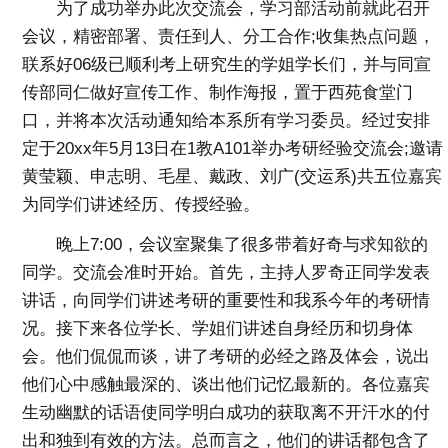
为了成功举办此次交流会，学习部活动前就此召开
会议，精密部署、责任到人、分工合作;收集热点问题，
联系好06级已顺利考上研究生的学姐学长们，并与同宣
传部同仁做好宣传工作、制作海报，置于西苑食堂门
口，并将本次活动通知给本系所有学习委员。经过安排
定于20xx年5月13日在1教A101举办考研经验交流会;邀请
黄莹颖、申志明、毛星、戴政、刘广(交运系)共五位嘉宾
为同学们讲述经历、传授经验。
晚上7:00，会议室聚集了很多带着好奇与求知欲的
同学。交流会准时开始。首先，主持人罗奇正同学发表
讲话，向同学们讲述考研的重要性和我系今年的考研情
况。接下来各位学长、学姐们讲述自身经历和切身体
会。他们侃侃而谈，讲了考研的必经之路及体会，说出
他们心中感触最深的、谈出他们记忆最新的。各位嘉宾
生动幽默的话语使同学明白成功的获取离不开汗水的付
出和独到有效的方法。总而言之，他们的讲话都包含了