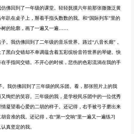
仿佛回到了一年级的课堂。轻轻抚摸六年前那张微微泛黄
年趴在桌子上，掰着手指头数数的我。和“国际列车”里的
小树的轮廓，画了一遍又一遍……
。我仿佛回到了二年级的音乐世界。路过“八音长廊”，
上了黑白交错却不单调蕴含着五彩缤纷音符世界的琴键。快
符在手指间交错。不开心的时候，悲伤的色彩流淌在我的手
。我仿佛回到了三年级的民乐团。看，那张照片上的我
而又绚烂的笑容。三年级的我，是学校民乐团中的一位优秀
深情凝望着心爱的二胡的样子。还记得，右手被弓子磨出来
胡音准的我。还记得，在“第一交响”里一遍又一遍练习
又认真坚定的我。