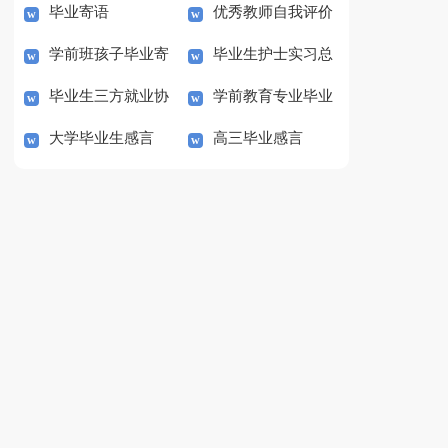
毕业寄语
优秀教师自我评价
学前班孩子毕业寄
毕业生护士实习总
范文
毕业生三方就业协
学前教育专业毕业
语
结范文
大学毕业生感言
高三毕业感言
议书
生就业情况调研报告范
文