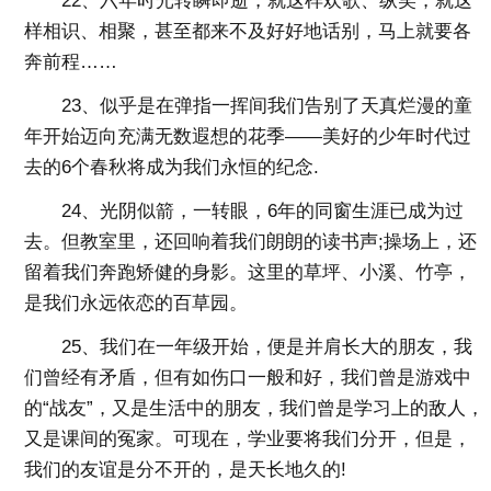
22、六年时光转瞬即逝，就这样欢歌、纵笑，就这
样相识、相聚，甚至都来不及好好地话别，马上就要各
奔前程……
23、似乎是在弹指一挥间我们告别了天真烂漫的童
年开始迈向充满无数遐想的花季——美好的少年时代过
去的6个春秋将成为我们永恒的纪念.
24、光阴似箭，一转眼，6年的同窗生涯已成为过
去。但教室里，还回响着我们朗朗的读书声;操场上，还
留着我们奔跑矫健的身影。这里的草坪、小溪、竹亭，
是我们永远依恋的百草园。
25、我们在一年级开始，便是并肩长大的朋友，我
们曾经有矛盾，但有如伤口一般和好，我们曾是游戏中
的“战友”，又是生活中的朋友，我们曾是学习上的敌人，
又是课间的冤家。可现在，学业要将我们分开，但是，
我们的友谊是分不开的，是天长地久的!