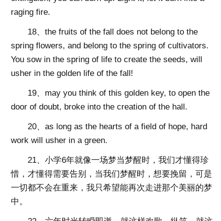
raging fire.
18、the fruits of the fall does not belong to the
spring flowers, and belong to the spring of cultivators.
You sow in the spring of life to create the seeds, will
usher in the golden life of the fall!
19、may you think of this golden key, to open the
door of doubt, broke into the creation of the hall.
20、as long as the hearts of a field of hope, hard
work will usher in a green.
21、小学6年就像一场梦当梦醒时，我们才懂得珍
惜，才懂得需要告别，当我们梦醒时，想要挽留，可是
一切都不会在重来，我只希望能再次走进那个美丽的梦
中。