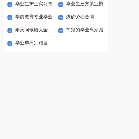
毕业生护士实习总
毕业生三方就业协
语
学前教育专业毕业
煤矿劳动合同
结范文
议书
雨天问候语大全
简短的毕业离别赠
生就业情况调研报告范
毕业季离别赠言
言
文