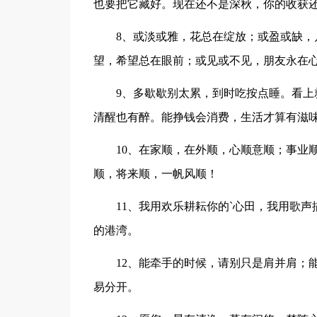
也要把它藏好。现在还不是深秋，你的收获
8、或淡或雅，花总在绽放；或盈或缺，月
望，希望总在眼前；或见或不见，朋友永在
9、多歇歇别太累，到时吃按点睡。看上就
清醒也有醉。能挣钱会消费，生活才算有滋
10、在家顺，在外顺，心顺意顺；事业顺
顺，将来顺，一帆风顺！
11、我用欢乐耕耘你的`心田，我用歌声
的港湾。
12、能牵手的时候，请别只是肩并肩；能
易分开。