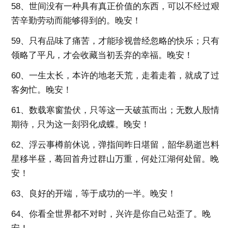
58、世间没有一种具有真正价值的东西，可以不经过艰
苦辛勤劳动而能够得到的。晚安！
59、只有品味了痛苦，才能珍视曾经忽略的快乐；只有
领略了平凡，才会收藏当初丢弃的幸福。晚安！
60、一生太长，本许的地老天荒，走着走着，就成了过
客匆忙。晚安！
61、数载寒窗蛰伏，只等这一天破茧而出；无数人殷情
期待，只为这一刻羽化成蝶。晚安！
62、浮云事樽前休说，弹指间昨日堪留，韶华易逝岂料
星移半昼，蓦回首舟过群山万重，何处江湖何处留。晚
安！
63、良好的开端，等于成功的一半。晚安！
64、你看全世界都不对时，兴许是你自己站歪了。晚