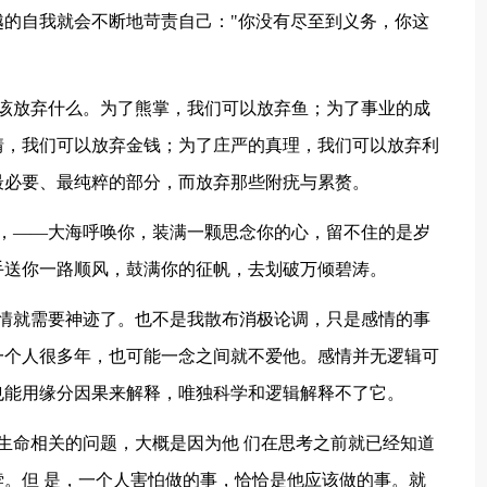
的自我就会不断地苛责自己："你没有尽至到义务，你这
放弃什么。为了熊掌，我们可以放弃鱼；为了事业的成
情，我们可以放弃金钱；为了庄严的真理，我们可以放弃利
最必要、最纯粹的部分，而放弃那些附疣与累赘。
——大海呼唤你，装满一颗思念你的心，留不住的是岁
手送你一路顺风，鼓满你的征帆，去划破万倾碧涛。
就需要神迹了。也不是我散布消极论调，只是感情的事
一个人很多年，也可能一念之间就不爱他。感情并无逻辑可
也能用缘分因果来解释，唯独科学和逻辑解释不了它。
命相关的问题，大概是因为他 们在思考之前就已经知道
。但 是，一个人害怕做的事，恰恰是他应该做的事。就