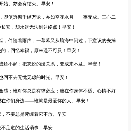
开始、亦会有结束。早安！
，即使透彻千经万论，亦如空花水月，一事无成。三心二
通长安，却永远无法到达终点！早安！
烟，伴随着雨声，一幕幕又从脑海中闪过，下意识的去捕
去的，回忆幸福，原来遥不可及！早安！
成还不起；把忘说的没关系，变成来不及。早安！
也回不去无忧无虑的时光。早安！
全感；谁对你总是有求必应；谁在你身体不适、心情不好
现在你们身边——谁就是最爱你的人。早安！
它，不要总是死缠着它不放。早安！
微不足道的生活琐事！早安！