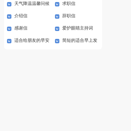
天气降温温馨问候
求职信
介绍信
辞职信
语
感谢信
爱护眼睛主持词
适合给朋友的早安
简短的适合早上发
朋友圈问候语42条
的早安问候语