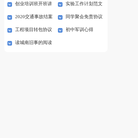
创业培训班开班讲
实验工作计划范文
会
议书
2020交通事故结案
同学聚会免责协议
话稿范文
工程项目转包协议
初中军训心得
协议书范本
书范本
读城南旧事的阅读
书模板
心得