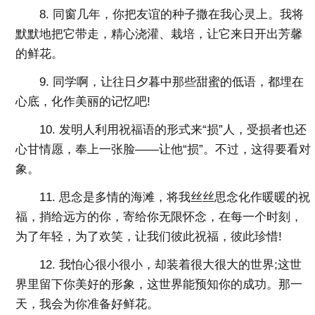
8. 同窗几年，你把友谊的种子撒在我心灵上。我将
默默地把它带走，精心浇灌、栽培，让它来日开出芳馨
的鲜花。
9. 同学啊，让往日夕暮中那些甜蜜的低语，都埋在
心底，化作美丽的记忆吧!
10. 发明人利用祝福语的形式来“损”人，受损者也还
心甘情愿，奉上一张脸——让他“损”。不过，这得要看对
象。
11. 思念是多情的海滩，将我丝丝思念化作暖暖的祝
福，捎给远方的你，寄给你无限怀念，在每一个时刻，
为了年轻，为了欢笑，让我们彼此祝福，彼此珍惜!
12. 我怕心很小很小，却装着很大很大的世界;这世
界里留下你美好的形象，这世界能预知你的成功。那一
天，我会为你准备好鲜花。