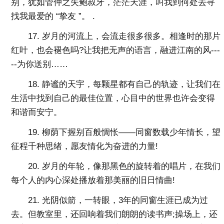
别，犹如管仲之失鲍叔牙，茫茫天涯，叫我到何处去寻
找我最爱的 “挚友 ”。 .
17. 岁月的河流上，会流走很多很多。相逢时的那片
红叶，也会褪色吗?让我把无声的语言，融进江南的风---
--为你送别……
18. 静谧的天宇，每颗星都有自己的轨迹，让我们在
生活中找到自己的最佳位置，心目中的世界也许会变得
和谐而安宁。
19. 柳荫下握别百般惆怅――同窗数载少年情长，望
征程千种思绪，愿友情化为奋进的力量!
20. 岁月的年轮，像那黑色的旋转着的唱片，在我们
每个人的内心深处播放着那美丽的旧日情曲!
21. 光阴似箭，一转眼，3年的同窗生涯已成为过
去。但教室里，还回响着我们朗朗的读书声;操场上，还