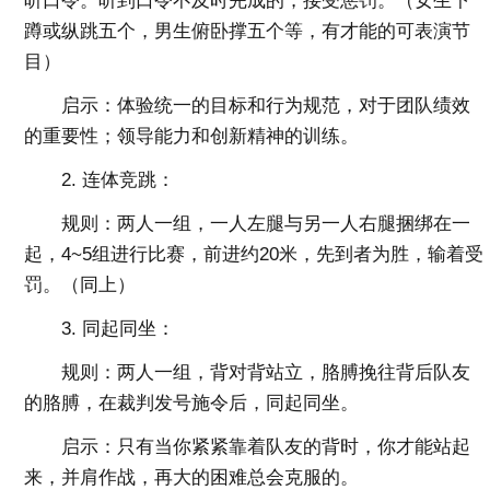
听口令。听到口令不及时完成的，接受惩罚。（女生下
蹲或纵跳五个，男生俯卧撑五个等，有才能的可表演节
目）
启示：体验统一的目标和行为规范，对于团队绩效
的重要性；领导能力和创新精神的训练。
2. 连体竞跳：
规则：两人一组，一人左腿与另一人右腿捆绑在一
起，4~5组进行比赛，前进约20米，先到者为胜，输着受
罚。（同上）
3. 同起同坐：
规则：两人一组，背对背站立，胳膊挽往背后队友
的胳膊，在裁判发号施令后，同起同坐。
启示：只有当你紧紧靠着队友的背时，你才能站起
来，并肩作战，再大的困难总会克服的。