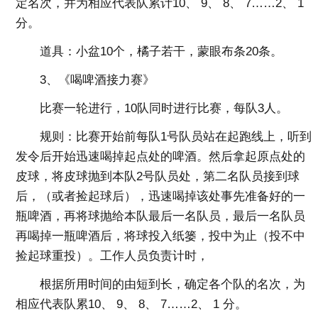
定名次，并为相应代表队累计10、 9、 8、 7……2、 1
分。
道具：小盆10个，橘子若干，蒙眼布条20条。
3、《喝啤酒接力赛》
比赛一轮进行，10队同时进行比赛，每队3人。
规则：比赛开始前每队1号队员站在起跑线上，听到
发令后开始迅速喝掉起点处的啤酒。然后拿起原点处的
皮球，将皮球抛到本队2号队员处，第二名队员接到球
后，（或者捡起球后），迅速喝掉该处事先准备好的一
瓶啤酒，再将球抛给本队最后一名队员，最后一名队员
再喝掉一瓶啤酒后，将球投入纸篓，投中为止（投不中
捡起球重投）。工作人员负责计时，
根据所用时间的由短到长，确定各个队的名次，为
相应代表队累10、 9、 8、 7……2、 1 分。