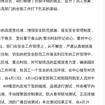
问候语言，咱们都做了比较详细的规定。提升了员工形象、
提高部门的全面工作打下扎实的基础。
的高度责任感，增强安全防范措施、落实安全管理制度，
于救灾、责任重于泰山的.警示时刻牢记在心。要对中心
位。部门在安全工作管理上，从不懈怠，严肃认真狠抓落
责任制、切实的把安全防范工作落实到日常的工作管理中。
点区域、重点时段。对可疑情况的监视巡查力度，确保园区
的工作环境，给员工一个安全的生活环境。在中心领导对消
在4月13日、4月14日保安部和工程部陪同凯安人员对中
#、38#、40#楼层内及地下室的烟感、温感进行测试，对各楼宇内
温感、手动报警器控制测试、防火卷帘联动测试、正压排烟
试、消防广播启动测试）本次测试结果正常。在4月29