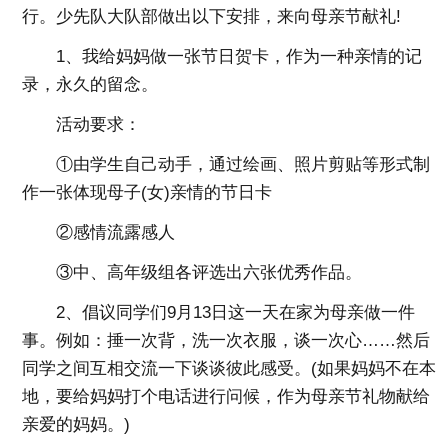
行。少先队大队部做出以下安排，来向母亲节献礼!
1、我给妈妈做一张节日贺卡，作为一种亲情的记
录，永久的留念。
活动要求：
①由学生自己动手，通过绘画、照片剪贴等形式制
作一张体现母子(女)亲情的节日卡
②感情流露感人
③中、高年级组各评选出六张优秀作品。
2、倡议同学们9月13日这一天在家为母亲做一件
事。例如：捶一次背，洗一次衣服，谈一次心……然后
同学之间互相交流一下谈谈彼此感受。(如果妈妈不在本
地，要给妈妈打个电话进行问候，作为母亲节礼物献给
亲爱的妈妈。)