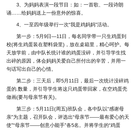
3、为妈妈表演一段节目：如：一首歌、一段诗朗
诵……给妈妈送上一份意外的惊喜。
4、一至四年级举行一次“我是鸡妈妈”活动。
第一步：5月9日—11日，每名同学带一只生鸡蛋到
校(将生鸡蛋装在塑料袋里)，放在桌箱里，精心呵护。每
天放学前，由中队长统计谁的鸡蛋没碎，并引导学生找
出碎的原因，体会妈妈关爱自己所付出的辛苦，并用一
句话写出自己的心情。
第二步：三天后，即5月11日，最后一次统计没碎鸡
蛋的.数量，并引导学生将这只鸡蛋带回家，在空鸡蛋壳
做画(要与母亲节有关)。
第三步：5月11日(周五)班队会，各中队以“感谢母
亲”为主题，召开队会，评选出“母亲节——最有爱心的天
使”“母亲节——创意小能手”各5名。并将学生的“鸡蛋