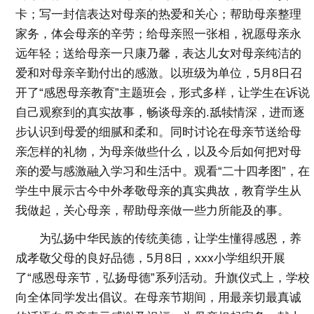
卡；写一封信表达对母亲的热爱和关心；帮助母亲整理
家务，体会母亲的辛劳；给母亲照一张相，祝愿母亲永
远年轻；送给母亲一只康乃馨，表达儿女对母亲纯洁的
爱和对母亲辛勤付出的感激。以班级为单位，5月8日召
开了“感恩母亲教育”主题班会，形式多样，让学生在诉说
自己观察到的真实故事，畅谈母亲的.舐犊情深，进而逐
步认识到母爱的细腻和柔和。同时讨论在母亲节送给母
亲怎样的礼物，为母亲做些什么，以及今后如何把对母
亲的爱与感激融入学习和生活中。观看“二十四孝图”，在
学生中展示古今中外孝敬母亲的真实典故，教育学生从
我做起，关心母亲，帮助母亲做一些力所能及的事。
为弘扬中华民族的传统美德，让学生懂得感恩，养
成孝敬父母的良好品德，5月8日，xxx小学组织开展
了“感恩母亲节，弘扬母德”系列活动。升旗仪式上，学校
向全体同学发出倡议。在母亲节期间，用最亲切最真诚