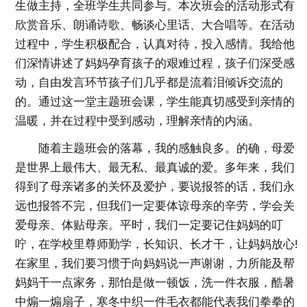
生做主持，全班学生共同参与。本次班会的活动形式有
欣赏音乐、朗诵诗歌、畅谈心里话、大合唱等。在活动
过程中，学生积极配合，认真对待，投入感情。我给他
们深情讲述了妈妈孕育孩子的艰难过程，孩子们深受感
动，自由发言环节孩子们几乎都是流着泪倾诉交流的
的。通过这一堂主题班会课，学生能真切感受到亲情的
温暖，并在过程中受到感动，理解亲情的内涵。
随着主题班会的落幕，我的感触良多。的确，母爱
是世界上最伟大、最无私、最真诚的爱。多年来，我们
得到了母亲诸多的关怀及爱护，要说报答的话，我们永
远也报答不完，但我们一定要体谅母亲的辛劳，学会关
爱母亲、体贴母亲。平时，我们一定要记住妈妈的叮
咛，在学校里尊师勤学，长知识、长才干，让妈妈放心!
在家里，我们要习惯于向妈妈说一声谢谢，力所能及帮
妈妈干一点家务，那怕是做一顿饭，洗一件衣服，酷暑
中煽一煽扇子，寒冬中织一件毛衣都能代表我们拳拳的