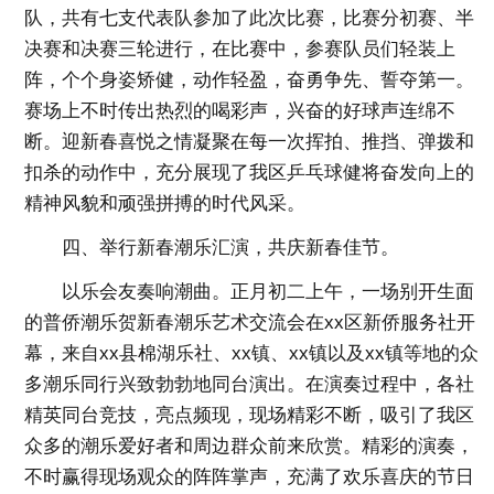
队，共有七支代表队参加了此次比赛，比赛分初赛、半
决赛和决赛三轮进行，在比赛中，参赛队员们轻装上
阵，个个身姿矫健，动作轻盈，奋勇争先、誓夺第一。
赛场上不时传出热烈的喝彩声，兴奋的好球声连绵不
断。迎新春喜悦之情凝聚在每一次挥拍、推挡、弹拨和
扣杀的动作中，充分展现了我区乒乓球健将奋发向上的
精神风貌和顽强拼搏的时代风采。
四、举行新春潮乐汇演，共庆新春佳节。
以乐会友奏响潮曲。正月初二上午，一场别开生面
的普侨潮乐贺新春潮乐艺术交流会在xx区新侨服务社开
幕，来自xx县棉湖乐社、xx镇、xx镇以及xx镇等地的众
多潮乐同行兴致勃勃地同台演出。在演奏过程中，各社
精英同台竞技，亮点频现，现场精彩不断，吸引了我区
众多的潮乐爱好者和周边群众前来欣赏。精彩的演奏，
不时赢得现场观众的阵阵掌声，充满了欢乐喜庆的节日