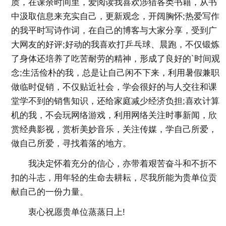
质，在课余时间里，爱阅读我喜欢涉猎各类书籍，从书
中汲取信息来充实自己，更新观念，开阔胸怀;热爱写作
的我平时写诗作词，在自己的博客与大家分享，受到广
大网友的好评;好动的我喜欢打乒乓球、晨跑，不仅锻炼
了身体还培养了吃苦耐劳的精神，形成了良好的`时间观
念;生活俭朴的我，总是让自己闲不下来，利用暑假兼职
做临时促销，不仅贴近社会，学会很好的与人交往和课
堂学不到的销售知识，还给家庭减少经济负担;喜欢计算
机的我，不会玩网络游戏，利用网络关注时事新闻，欣
赏经典影视，赏析美妙音乐，关注传媒，学自己所爱，
做自己所爱，寻找着落的地方。
我决定怀着充分的信心，亦带着艰苦奋斗和不折不
扣的斗志，用年轻的生命去耕耘，尽我所能为贵单位贡
献自己的一份力量。
衷心祝愿贵单位蒸蒸日上!