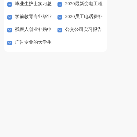
毕业生护士实习总
2020最新变电工程
总结
学前教育专业毕业
2020员工电话费补
结范文
部变电班实习总结
残疾人创业补贴申
公交公司实习报告
生就业情况调研报告范
贴申请书范文
广告专业的大学生
请书范文
文
实习报告