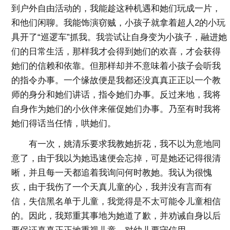
到户外自由活动的，我能趁这种机遇和她们玩成一片，
和他们闲聊。我能饰演窃贼，小孩子就拿着超人2的小玩
具开了“巡逻车”抓我。我尝试让自身变为小孩子，融进她
们的日常生活，那样我才会得到她们的欢喜，才会获得
她们的信赖和依靠。但那样却并不意味着小孩子会听我
的指令办事。一个缘故便是我都还没真真正正以一个教
师的身分和她们讲话，指令她们办事。反过来地，我将
自身作为她们的小伙伴来催促她们办事。乃至有时我将
她们得话当任情，哄她们。
有一次，姚清乐要求我教她折花，我不以为意地同
意了，由于我以为她迅速便会忘掉，可是她还记得很清
晰，并且每一天都追着我询问何时教她。我认为很愧
疚，由于我伤了一个天真儿童的心，我并没有言而有
信，失信黑名单于儿童，我觉得是不太可能令儿童相信
的。因此，我郑重其事地为她道了歉，并劝诫自身以后