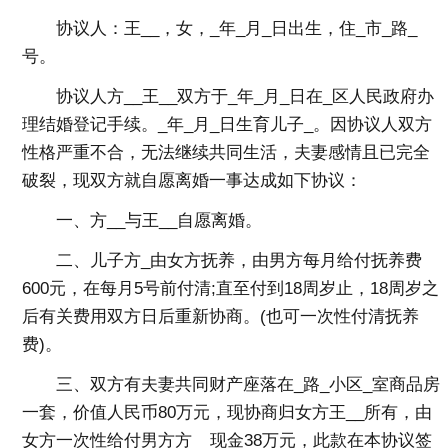
协议人：王__，女，_年_月_日出生，住_市_路_
号。
协议人方__王__双方于_年_月_日在_区人民政府办
理结婚登记手续。_年_月_日生育儿子_。因协议人双方
性格严重不合，无法继续共同生活，夫妻感情且已完全
破裂，现双方就自愿离婚一事达成如下协议：
一、方__与王__自愿离婚。
二、儿子方_由女方抚养，由男方每月给付抚养费
600元，在每月5号前付清;直至付到18周岁止，18周岁之
后有关费用双方日后重新协商。(也可一次性付清抚养
费)。
三、双方有夫妻共同财产座落在_路_小区_室商品房
一套，价值人民币80万元，现协商归女方王__所有，由
女方一次性给付男方方__现金38万元，此款在本协议签