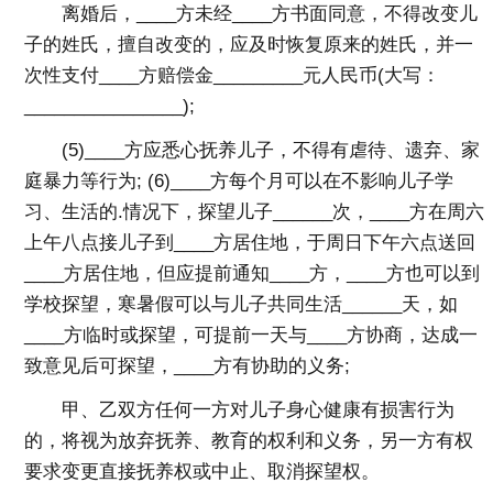
离婚后，____方未经____方书面同意，不得改变儿
子的姓氏，擅自改变的，应及时恢复原来的姓氏，并一
次性支付____方赔偿金_________元人民币(大写：
________________);
(5)____方应悉心抚养儿子，不得有虐待、遗弃、家
庭暴力等行为; (6)____方每个月可以在不影响儿子学
习、生活的.情况下，探望儿子______次，____方在周六
上午八点接儿子到____方居住地，于周日下午六点送回
____方居住地，但应提前通知____方，____方也可以到
学校探望，寒暑假可以与儿子共同生活______天，如
____方临时或探望，可提前一天与____方协商，达成一
致意见后可探望，____方有协助的义务;
甲、乙双方任何一方对儿子身心健康有损害行为
的，将视为放弃抚养、教育的权利和义务，另一方有权
要求变更直接抚养权或中止、取消探望权。