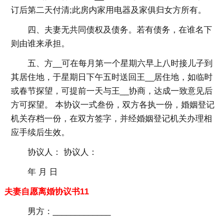
订后第二天付清;此房内家用电器及家俱归女方所有。
四、夫妻无共同债权及债务。若有债务，在谁名下
则由谁来承担。
五、方__可在每月第一个星期六早上八时接儿子到
其居住地，于星期日下午五时送回王__居住地，如临时
或春节探望，可提前一天与王__协商，达成一致意见后
方可探望。 本协议一式叁份，双方各执一份，婚姻登记
机关存档一份，在双方签字，并经婚姻登记机关办理相
应手续后生效。
协议人： 协议人：
年 月 日
夫妻自愿离婚协议书11
男方：_____________