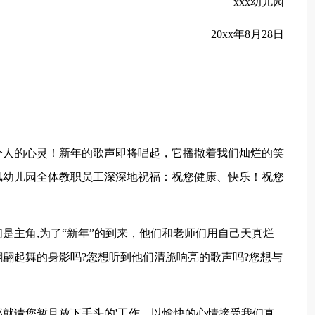
xxx幼儿园
20xx年8月28日
人的心灵！新年的歌声即将唱起，它播撒着我们灿烂的笑
风幼儿园全体教职员工深深地祝福：祝您健康、快乐！祝您
主角,为了“新年”的到来，他们和老师们用自己天真烂
翩起舞的身影吗?您想听到他们清脆响亮的歌声吗?您想与
请您暂且放下手头的'工作，以愉快的心情接受我们真