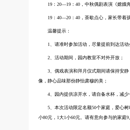
19：20—19：40，中秋偶剧表演《嫦娥
19：40—20：40，茶歇点心，家长带
温馨提示：
1、请准时参加活动，尽量提前到达活动会
2、活动期间，园内教室不对外开放；
3、偶戏表演和拜月仪式期间请保持安静，
像，静心品味那份静怡肃穆的美；
4、园内提供凉开水，请自备水杯，减少
5、本次活动限定名额50个家庭，爱心树幼
小80元，1大1小60元。请有意向参与的家庭