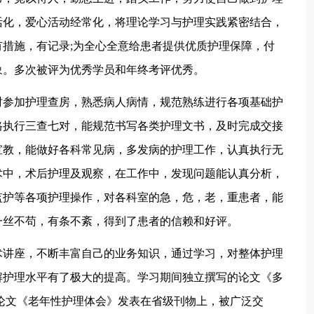
活化，爱心活动经常化，将理论学习与护理实践紧密结合，
措施，有记录;为全心全意给患者提供优质护理保障，付
象。多次被评为优秀学员和年终考评优秀。
参加护理查房，熟悉病人病情，规范熟练进行各项基础护
格执行三查七对，能规范书写各类护理文书，及时完成交接
宣教，能做好各科常见病，多发病的护理工作，认真执行无
术中，术后护理及观察，在工作中，发现问题能认真分析，
监护等各项护理操作，对各科室的急，危，老，重患者，能
一丝不苟，有条不紊，得到了患者的信赖和好评。
讲座，不断丰富自己的业务知识，通过学习，对整体护理
解护理水平有了极大的提高。学习期间独立撰写的论文《多
论文《老年性护理体会》发表在省级刊物上，被广泛交