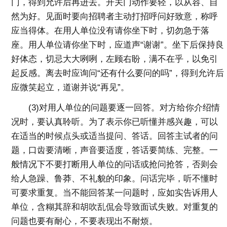
门，得到允许后再进去。开关门动作要轻，以从容、自
然为好。见面时要向招聘者主动打招呼问好致意，称呼
应当得体。在用人单位没有请你坐下时，切勿急于落
座。用人单位请你坐下时，应道声“谢谢”。坐下后保持良
好体态，切忌大大咧咧，左顾右盼，满不在乎，以免引
起反感。离去时应询问“还有什么要问的吗”，得到允许后
应微笑起立，道谢并说“再见”。
(3)对用人单位的问题要逐一回答。对方给你介绍情
况时，要认真聆听。为了表示你已听懂并感兴趣，可以
在适当的时候点头或适当提问、答话。回答主试者的问
题，口齿要清晰，声音要适度，答话要简练、完整。一
般情况下不要打断用人单位的问话或抢问抢答，否则会
给人急躁、鲁莽、不礼貌的印象。问话完毕，听不懂时
可要求重复。当不能回答某一问题时，应如实告诉用人
单位，含糊其辞和胡吹乱侃会导致面试失败。对重复的
问题也要有耐心，不要表现出不耐烦。