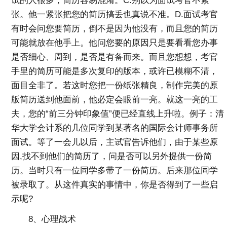
试的人很多，简历容易混淆。C.别以为面试考官不紧
张。他一紧张把您的简历搞丢也真说不准。D.面试考官
有时会问您要简历，倒不是因为他没有，而且您的简历
可能就放在他手上。他问您要的原因只是要看看您办事
是否细心、周到，是否是有备而来。而且您想想，考官
手里的简历可能是多次复印的版本，或许已模糊不清，
面目全非了。若这时您把一份纸张精良，制作完美的原
版简历送到他面前，他必定会眼前一亮。就这一亮的工
夫，您的“前三分钟印象值”便已经直线上升啦。例子：清
华大学会计系的几位同学到某著名的国际会计师事务所
面试。等了一会儿以后，主试官告诉他们，由于某些原
因,找不到他们的简历了，问是否可以另外提供一份简
历。当时只有一位同学多带了一份简历。后来那位同学
被录取了。从这件真实的事情中，你是否得到了一些启
示呢?
8、心理战术