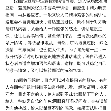
(2)面试过程中注意控制谈话节奏。进入试场致礼落
座后，若感到紧张先不要急于讲话，而应集中精力听完
提问，再从容应答。一般来说人们精神紧张的时候讲话
速度会不自觉地加快，讲话速度过快，既不利于对方听
清讲话内容，又会给人一种慌张的感觉。讲话速度过
快，还往往容易出错，甚至张口结舌，进而强化自己的
紧张情绪 ，导致思维混乱。当然，讲话速度过慢，缺乏
激情，气氛沉闷，也会使人生厌。为了避免这一点，一
般开始谈话时可以有意识地放慢讲话速度，等自己进入
状态后再适当增加语气和语速。这样，既可以稳定自己
的紧张情绪，又可以扭转面试的沉闷气氛。
(3)回答问题时，目光可以对准提问者的额头。有的
人在回答问题时眼睛不知道往哪儿看。 经验证明，魂不
守舍，目光不定的人，使人感到不诚实;眼睛下垂的人，
给人一种缺乏自信的印象;两眼直盯着提问者，会被误解
为向他挑战，给人以桀骜不驯的感觉。如果面试时把目