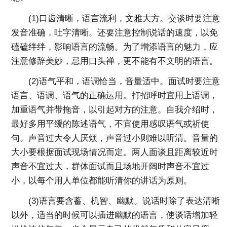
(1)口齿清晰，语言流利，文雅大方。交谈时要注意
发音准确，吐字清晰。还要注意控制说话的速度，以免
磕磕绊绊，影响语言的流畅。为了增添语言的魅力，应
注意修辞美妙，忌用口头禅，更不能有不文明的语言。
(2)语气平和，语调恰当，音量适中。面试时要注意
语言、语调、语气的正确运用。打招呼时宜用上语调，
加重语气并带拖音，以引起对方的注意。自我介绍时，
最好多用平缓的陈述语气，不宜使用感叹语气或祈使
句。声音过大令人厌烦，声音过小则难以听清。音量的
大小要根据面试现场情况而定。两人面谈且距离较近时
声音不宜过大，群体面试而且场地开阔时声音不宜过
小，以每个用人单位都能听清你的讲话为原则。
(3)语言要含蓄、机智、幽默。说话时除了表达清晰
以外，适当的时候可以插进幽默的语言，使谈话增加轻