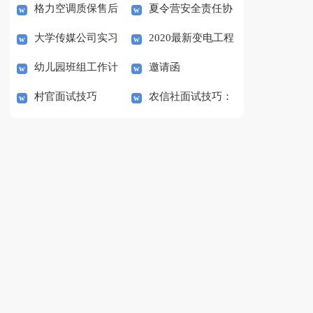
格力空调质保售后
夏令营安全责任协
议书
范文
大学传媒公司实习
2020最新变电工程
承诺书范文
议书范本
幼儿园班组工作计
邀请函
总结
部变电班实习总结
村官面试技巧
农信社面试技巧：
划范文
活用结构化答题套路