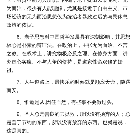
玉，有货不能为人所识。的确，老子提出以柔克刚、无
为而治，很少有人能理解，尤其是接近于自由主义、市
场经济的无为而治思想仅为统治者暴政过后的与民休息
政策的依据。
6、老子思想对中国哲学发展具有深刻影响，其思想
核心是朴素的辩证法。在政治上，主张无为而治、不言
之教。在权术上，讲究物极必反之理。在修身方面，讲
究虚心实腹、不与人争的修持，是道家性命双修的始
祖。
7、人生道路上，最快乐的时候就是顺应天命，随遇
而安。
8、惟道是从,因任自然，有些事不要做过头。
9、圣人总是善良的去拯救，所以没有抛弃的人；总
是善于节约的东西，所以没有放弃的东西。也就是说，
这是真的。