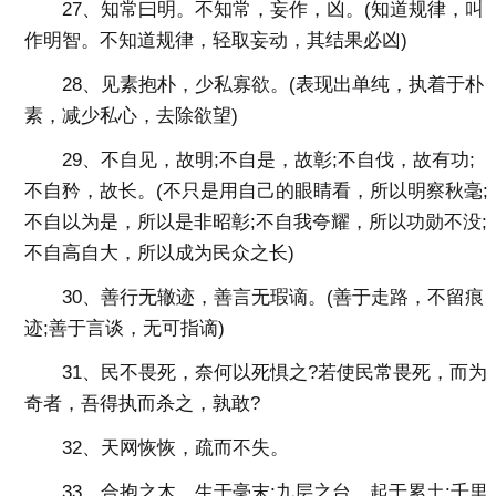
27、知常曰明。不知常，妄作，凶。(知道规律，叫
作明智。不知道规律，轻取妄动，其结果必凶)
28、见素抱朴，少私寡欲。(表现出单纯，执着于朴
素，减少私心，去除欲望)
29、不自见，故明;不自是，故彰;不自伐，故有功;
不自矜，故长。(不只是用自己的眼睛看，所以明察秋毫;
不自以为是，所以是非昭彰;不自我夸耀，所以功勋不没;
不自高自大，所以成为民众之长)
30、善行无辙迹，善言无瑕谪。(善于走路，不留痕
迹;善于言谈，无可指谪)
31、民不畏死，奈何以死惧之?若使民常畏死，而为
奇者，吾得执而杀之，孰敢?
32、天网恢恢，疏而不失。
33、合抱之木，生于毫末;九层之台，起于累土;千里