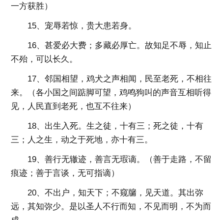
一方获胜）
15、宠辱若惊，贵大患若身。
16、甚爱必大费；多藏必厚亡。故知足不辱，知止
不殆，可以长久。
17、邻国相望，鸡犬之声相闻，民至老死，不相往
来。（各小国之间踮脚可望，鸡鸣狗叫的声音互相听得
见，人民直到老死，也互不往来）
18、出生入死。生之徒，十有三；死之徒，十有
三；人之生，动之于死地，亦十有三。
19、善行无辙迹，善言无瑕谪。（善于走路，不留
痕迹；善于言谈，无可指谪）
20、不出户，知天下；不窥牖，见天道。其出弥
远，其知弥少。是以圣人不行而知，不见而明，不为而