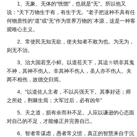
1、无象、无体的“恍惚”，也就是“无”。所以他又
说：“天下万物生于有，有生于无。”老子把这种不具有任
何物质性的“道”或“无”作为世界万物的`本源，这是一种客
观唯心主义。
2、常使民无知无欲，使夫知者不敢为也。为无为，
则无不治。
3、治大国若烹小鲜。以道莅天下，其迨ㄞ哄非其鬼
不神，其神不伤人。非其神不伤人，圣人亦不伤人。夫
两不相伤，故德交归焉。
4、“以道佐人主者，不以兵强天下。其事好还；师
之所处，荆棘生焉；大军过后，必有凶年”
5、天之道，损有余而补不足。人应以谦逊的心态面
对自己的不足，才能修正并完善自己。
6、智者常谋虑，愚者常义愤，真正的智慧来自于沉