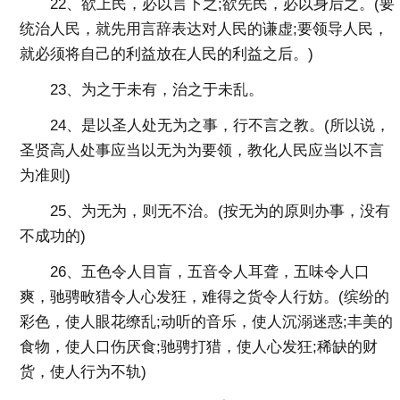
22、欲上民，必以言下之;欲先民，必以身后之。(要
统治人民，就先用言辞表达对人民的谦虚;要领导人民，
就必须将自己的利益放在人民的利益之后。)
23、为之于未有，治之于未乱。
24、是以圣人处无为之事，行不言之教。(所以说，
圣贤高人处事应当以无为为要领，教化人民应当以不言
为准则)
25、为无为，则无不治。(按无为的原则办事，没有
不成功的)
26、五色令人目盲，五音令人耳聋，五味令人口
爽，驰骋畋猎令人心发狂，难得之货令人行妨。(缤纷的
彩色，使人眼花缭乱;动听的音乐，使人沉溺迷惑;丰美的
食物，使人口伤厌食;驰骋打猎，使人心发狂;稀缺的财
货，使人行为不轨)