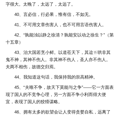
字很大。太晚了，太远了，太远了。
40、言必信，行必果，惟有信，不如无。
41、不可用文章伤害人，也不可用言语伤害人。
42、“孰能浊以静之徐清？孰能安以动之徐生？”（第
十五章）
43、治大国若烹小鲜。以道莅天下，其迨ㄞ哄非其
鬼不神，其神不伤人。非其神不伤人，圣人亦不伤人。
夫两不相伤，故德交归焉。
44、我知道这句话，我保持我的崇高精神。
45、“夫唯不争，故天下莫能与之争”——它一方面表
现了国人的不竞争心理，另一方面不争小利而得大便
宜，表现了国人的狡猾谋略。
46、拥有太多的欲望会让人变得贪婪自私，远离了