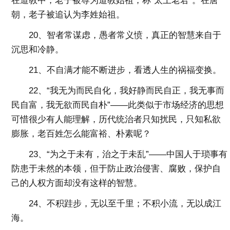
在道教中，老子被尊为道教始祖，称“太上老君”。在唐
朝，老子被追认为李姓始祖。
20、智者常谋虑，愚者常义愤，真正的智慧来自于
沉思和冷静。
21、不自满才能不断进步，看透人生的祸福变换。
22、“我无为而民自化，我好静而民自正，我无事而
民自富，我无欲而民自朴”——此类似于市场经济的思想
可惜很少有人能理解，历代统治者只知扰民，只知私欲
膨胀，老百姓怎么能富裕、朴素呢？
23、“为之于未有，治之于未乱”——中国人于琐事有
防患于未然的本领，但于防止政治侵害、腐败，保护自
己的人权方面却没有这样的智慧。
24、不积跬步，无以至千里；不积小流，无以成江
海。