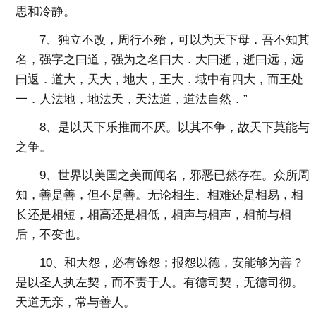
思和冷静。
7、独立不改，周行不殆，可以为天下母．吾不知其
名，强字之曰道，强为之名曰大．大曰逝，逝曰远，远
曰返．道大，天大，地大，王大．域中有四大，而王处
一．人法地，地法天，天法道，道法自然．”
8、是以天下乐推而不厌。以其不争，故天下莫能与
之争。
9、世界以美国之美而闻名，邪恶已然存在。众所周
知，善是善，但不是善。无论相生、相难还是相易，相
长还是相短，相高还是相低，相声与相声，相前与相
后，不变也。
10、和大怨，必有馀怨；报怨以德，安能够为善？
是以圣人执左契，而不责于人。有德司契，无德司彻。
天道无亲，常与善人。