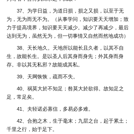
37、为学日益，为道日损，损之又损，以至于无
为，无为而无不为。（从事学问，知识要天天增加；致
力于提高境界，知识要天天减少。减少了再减少，最后
达到无为，虽然无为，但一切事情又自然而然地成功）
38、天长地久。天地所以能长且久者，以其不自
生，故能长生。是以圣人后其身而身先；外其身而身
存。非以其无私邪？故能成其私。
39、天网恢恢，疏而不失。
40、祸莫大於不知足；咎莫大於欲得。故知足之
足，常足矣。
41、夫轻诺必寡信，多易必多难。
42、合抱之木，生于毫末；九层之台，起于累土；
千里之行，始于足下。