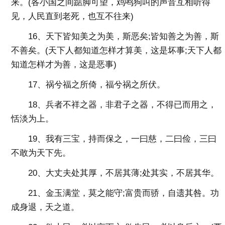
来。(各小国之间踮脚可望，鸡鸣狗叫的声音互相听得
见，人民直到老死，也互不往来)
16、天下皆知美之为美，斯恶矣;皆知善之为善，斯
不善矣。(天下人都知道怎样才算美，这是坏事;天下人都
知道怎样才为善，这是恶事)
17、祸兮福之所倚，福兮祸之所伏。
18、兵者不祥之器，非君子之器，不得已而用之，
恬淡为上。
19、我有三宝，持而保之，一曰慈，二曰俭，三曰
不敢为天下先。
20、大丈夫处其厚，不居其薄;处其实，不居其华。
21、金玉满堂，莫之能守;富贵而骄，自遗其咎。功
成身退，天之道。