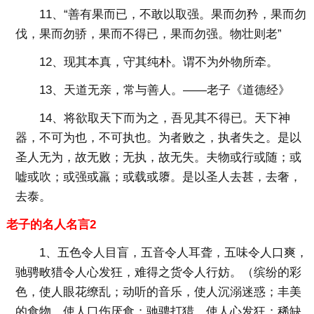
11、“善有果而已，不敢以取强。果而勿矜，果而勿
伐，果而勿骄，果而不得已，果而勿强。物壮则老”
12、现其本真，守其纯朴。谓不为外物所牵。
13、天道无亲，常与善人。——老子《道德经》
14、将欲取天下而为之，吾见其不得已。天下神
器，不可为也，不可执也。为者败之，执者失之。是以
圣人无为，故无败；无执，故无失。夫物或行或随；或
嘘或吹；或强或羸；或载或隳。是以圣人去甚，去奢，
去泰。
老子的名人名言2
1、五色令人目盲，五音令人耳聋，五味令人口爽，
驰骋畋猎令人心发狂，难得之货令人行妨。（缤纷的彩
色，使人眼花缭乱；动听的音乐，使人沉溺迷惑；丰美
的食物，使人口伤厌食；驰骋打猎，使人心发狂；稀缺