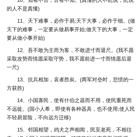
10、知者不言，言者不知。(真懂的人不乱说，乱说
的人不是真懂)
11、天下难事，必作于易;天下大事，必作于细。(做
天下的难事，一定要从做易事开始;做天下的大事，一定
要从做小事开始)
12、吾不敢为主而为客，不敢进寸而退尺。(我不愿
采取攻势而情愿采取守势，我不愿前进一寸而情愿后退
一尺)
13、抗兵相加，哀者胜矣。(两军对垒时，悲愤的一
方获胜)
14、小国寡民，使有什伯之器而不用，使民重死而
不远徙。(国小人希，即使有各种器具，也不使用;使人民
不轻易冒险，不向远方迁移)
15、邻国相望，鸡犬之声相闻，民至老死，不相往