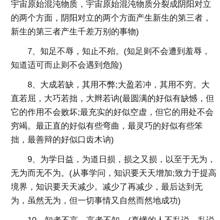
宇宙原始混沌物质，宇宙原始混沌物质分裂成阴阳对立
的两个方面，阴阳对立的两个方面产生新生的第三者，
新生的第三者产生千差万别的事物)
7、知足不辱，知止不殆。(知足则不会遭到羞辱，
知道适可而止则不会遇到危险)
8、大成若缺，其用不弊;大盈若冲，其用不穷。大
直若屈，大巧若拙，大辫若讷(最圆满的好似有缺憾，但
它的作用不会败坏;最充实的好似空虚，但它的用处不会
穷竭。最正直的好似有些弯曲，最灵巧的好似有些笨
拙，最善辩的好似口齿木讷)
9、为学日益，为道日损，损之又损，以至于无为，
无为而无不为。(从事学问，知识要天天增加;致力于提高
境界，知识要天天减少。减少了再减少，最后达到无
为，虽然无为，但一切事情又自然而然地成功)