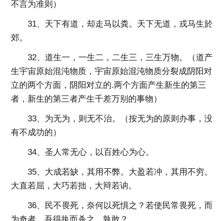
不言为准则）
31、天下有道，却走马以粪。天下无道，戎马生於
郊。
32、道生一，一生二，二生三，三生万物。（道产
生宇宙原始混沌物质，宇宙原始混沌物质分裂成阴阳对
立的两个方面，阴阳对立的.两个方面产生新生的第三
者，新生的第三者产生千差万别的事物）
33、为无为，则无不治。（按无为的原则办事，没
有不成功的）
34、圣人常无心，以百姓心为心。
35、大成若缺，其用不弊。大盈若冲，其用不穷。
大直若屈，大巧若拙，大辩若讷。
36、民不畏死，奈何以死惧之？若使民常畏死，而
为奇者，吾得执而杀之，孰敢？