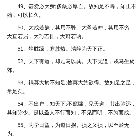
49、甚爱必大费;多藏必厚亡。故知足不辱，知止不
殆，可以长久。
50、大成若缺，其用不弊。大盈若冲，其用不穷。
大直若屈，大巧若拙，大辩若讷。
51、静胜躁，寒胜热。清静为天下正。
52、天下有道，却走马以粪。天下无道，戎马生於
郊。
53、祸莫大於不知足;咎莫大於欲得。故知足之足，
常足矣。
54、不出户，知天下;不窥牖，见天道。其出弥远，
其知弥少。是以圣人不行而知，不见而明，不为而成。
55、为学日益，为道日损。损之又损，以至於无
为。