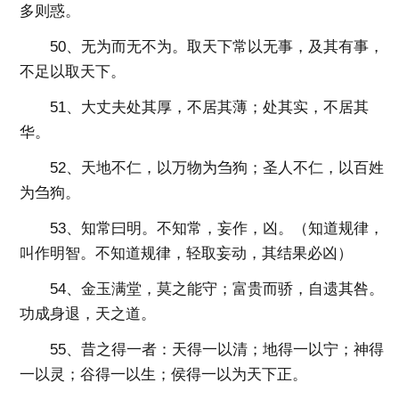
多则惑。
50、无为而无不为。取天下常以无事，及其有事，
不足以取天下。
51、大丈夫处其厚，不居其薄；处其实，不居其
华。
52、天地不仁，以万物为刍狗；圣人不仁，以百姓
为刍狗。
53、知常曰明。不知常，妄作，凶。（知道规律，
叫作明智。不知道规律，轻取妄动，其结果必凶）
54、金玉满堂，莫之能守；富贵而骄，自遗其咎。
功成身退，天之道。
55、昔之得一者：天得一以清；地得一以宁；神得
一以灵；谷得一以生；侯得一以为天下正。