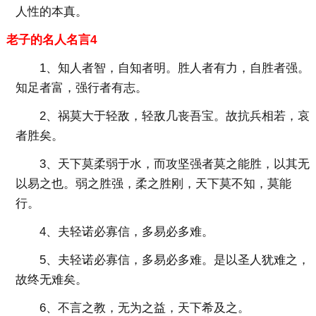
人性的本真。
老子的名人名言4
1、知人者智，自知者明。胜人者有力，自胜者强。
知足者富，强行者有志。
2、祸莫大于轻敌，轻敌几丧吾宝。故抗兵相若，哀
者胜矣。
3、天下莫柔弱于水，而攻坚强者莫之能胜，以其无
以易之也。弱之胜强，柔之胜刚，天下莫不知，莫能
行。
4、夫轻诺必寡信，多易必多难。
5、夫轻诺必寡信，多易必多难。是以圣人犹难之，
故终无难矣。
6、不言之教，无为之益，天下希及之。