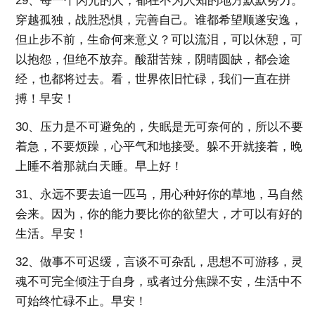
29、每一个闪光的人，都在不为人知的地方默默努力。
穿越孤独，战胜恐惧，完善自己。谁都希望顺遂安逸，
但止步不前，生命何来意义？可以流泪，可以休憩，可
以抱怨，但绝不放弃。酸甜苦辣，阴晴圆缺，都会途
经，也都将过去。看，世界依旧忙碌，我们一直在拼
搏！早安！
30、压力是不可避免的，失眠是无可奈何的，所以不要
着急，不要烦躁，心平气和地接受。躲不开就接着，晚
上睡不着那就白天睡。早上好！
31、永远不要去追一匹马，用心种好你的草地，马自然
会来。因为，你的能力要比你的欲望大，才可以有好的
生活。早安！
32、做事不可迟缓，言谈不可杂乱，思想不可游移，灵
魂不可完全倾注于自身，或者过分焦躁不安，生活中不
可始终忙碌不止。早安！