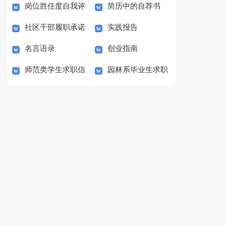
岗位胜任度自我评
简历中的自荐书
言稿范文
书
社区干部履职承诺
实践报告
价范文
名言语录
创业指南
书范文
师范类学生求职信
园林系毕业生求职
信