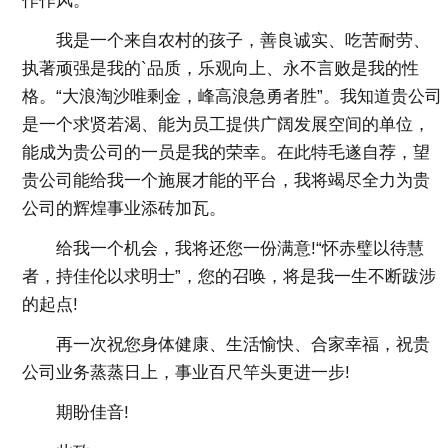
作作风。
我是一个来自农村的孩子，善良诚实、吃苦耐劳、
执著顽强是我的`品质，乐观向上、永不言败是我的性
格。“大浪淘沙唯剩金，峰高浪急勇者胜”。我知道贵公司
是一个求贤若渴、能为员工提供广阔发展空间的单位，
能成为贵公司的一员是我的荣幸。在此特毛遂自荐，望
贵公司能给我一个施展才能的平台，我将竭尽全力为贵
公司的辉煌事业添砖加瓦。
给我一个机会，我将还您一份满意!“怀赤璧以待慧
者，持佳伦以求明士”，您的召唤，将是我一生不断跋涉
的起点!
再一次祝您身体健康、生活愉快、合家幸福，祝贵
公司业务蒸蒸日上，事业百尺竿头更进一步!
期盼佳音!