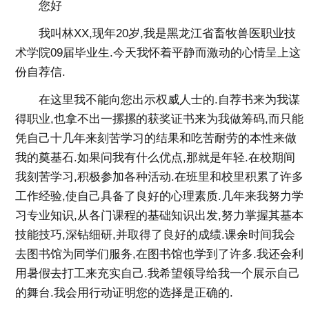
您好
我叫林XX,现年20岁,我是黑龙江省畜牧兽医职业技
术学院09届毕业生.今天我怀着平静而激动的心情呈上这
份自荐信.
在这里我不能向您出示权威人士的.自荐书来为我谋
得职业,也拿不出一摞摞的获奖证书来为我做筹码,而只能
凭自己十几年来刻苦学习的结果和吃苦耐劳的本性来做
我的奠基石.如果问我有什么优点,那就是年轻.在校期间
我刻苦学习,积极参加各种活动.在班里和校里积累了许多
工作经验,使自己具备了良好的心理素质.几年来我努力学
习专业知识,从各门课程的基础知识出发,努力掌握其基本
技能技巧,深钻细研,并取得了良好的成绩.课余时间我会
去图书馆为同学们服务,在图书馆也学到了许多.我还会利
用暑假去打工来充实自己.我希望领导给我一个展示自己
的舞台.我会用行动证明您的选择是正确的.